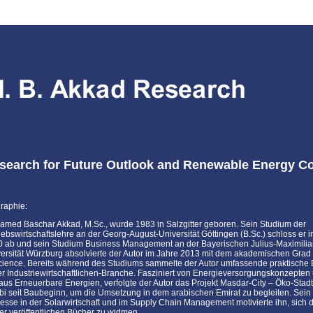
search for Future Outlook and Renewable Energy C
raphie:
med Baschar Akkad, M.Sc., wurde 1983 in Salzgitter geboren. Sein Studium der
iebswirtschaftslehre an der Georg-August-Universität Göttingen (B.Sc.) schloss er 
 ab und sein Studium Business Management an der Bayerischen Julius-Maximilia
ersität Würzburg absolvierte der Autor im Jahre 2013 mit dem akademischen Grad
cience. Bereits während des Studiums sammelte der Autor umfassende praktische
er Industriewirtschaftlichen-Branche. Fasziniert von Energieversorgungskonzepte
aus Erneuerbare Energien, verfolgte der Autor das Projekt Masdar-City – Öko-Stadt
i seit Baubeginn, um die Umsetzung in dem arabischen Emirat zu begleiten. Sein
resse in der Solarwirtschaft und im Supply Chain Management motivierte ihn, sich 
er veröffentlichen Bücher zu widmen.