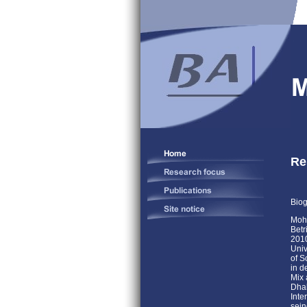
Re
Biog
Moha
Betr
2010
Univ
of S
in d
Mix 
Dhab
Inte
sein