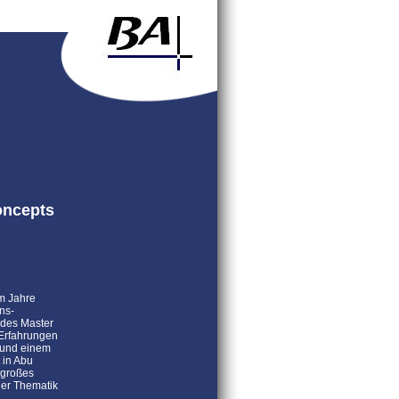
oncepts
im Jahre
ns-
 des Master
 Erfahrungen
n und einem
 in Abu
 großes
der Thematik